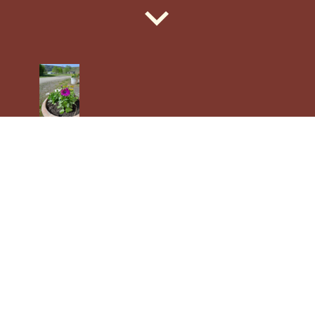
ÜBER UNS
Einen schönen guten Tag und herzlich willkommen...
Wir, bzw. ich ( Albert ), habe dieses schöne Grundstück mit
angegliedertem Wohnmobilstellplatz, am 23.03.2024
übernommen.
Als ehemaliger Wohnmobilist habe ich mir mit der
Übernahme einen arbeitsreichen Traum erfüllen dürfen.
Mein täglicher Einsatz am Platz sorgt dafür, daß dieser